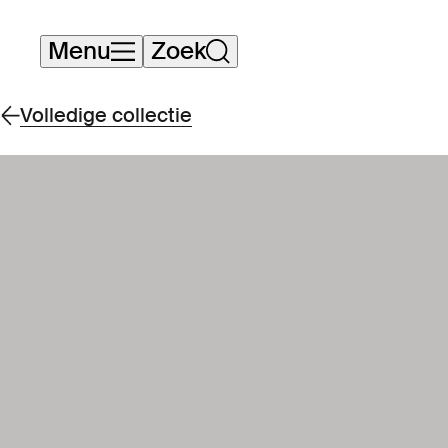
Navigatie
Menu
Zoek
overslaan
Volledige collectie