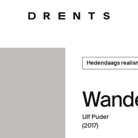
Hedendaags realis
Wande
Ulf Puder
(2017)