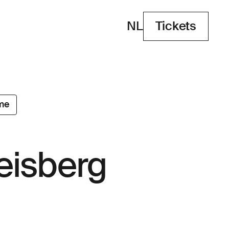
NL
Tickets
Tickets
me
isberg