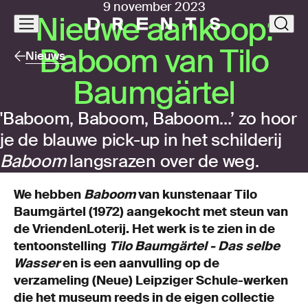
9 november 2023
Nieu­we aan­koop:
Navigatie
clos
overslaan
Baboom van Tilo
Nieuws
Baum­gär­tel
'Baboom, Baboom, Baboom…’ zo hoor
je de blauwe pick-up in het schilderij
Baboom
langsrazen over de weg.
We hebben
Baboom
van kunstenaar Tilo
Baumgärtel (1972) aangekocht met steun van
de VriendenLoterij. Het werk is te zien in de
tentoonstelling
Tilo Baumgärtel - Das selbe
Wasser
en is een aanvulling op de
verzameling (Neue) Leipziger Schule-werken
die het museum reeds in de eigen collectie