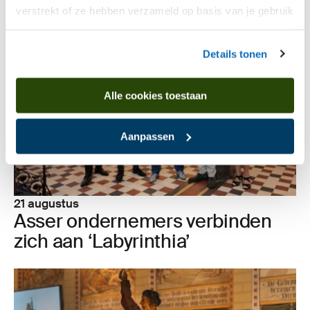
verstrekt of ze hebben verzameld op basis van je gebruik
van hun diensten.
Details tonen
Alle cookies toestaan
Aanpassen
21 augustus
Asser onder­ne­mers ver­bin­den
zich aan
‘
Laby­rin­thia’