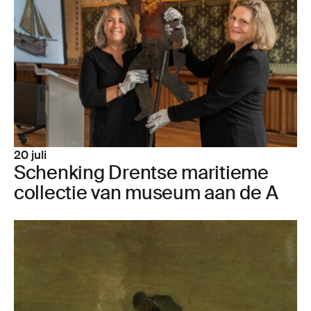
20 juli
Schen­king Drent­se mari­tie­me
col­lec­tie van museum aan de A