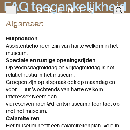
FAQ
toe­gan­ke­lijk­heid
Navigatie
clos
overslaan
Algemeen
Toegankelijkheid
Hulphonden
Assistentiehonden zijn van harte welkom in het
museum.
Speciale en rustige openingstijden
Op woensdagmiddag en vrijdagmiddag is het
relatief rustig in het museum.
Groepen zijn op afspraak ook op maandag en
voor 11 uur ’s ochtends van harte welkom.
Interesse? Neem dan
via
reserveringen@drentsmuseum.nl
contact op
met het museum.
Calamiteiten
Het museum heeft een calamiteitenplan. Volg in