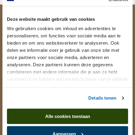
Drents Museum
Deze website maakt gebruik van cookies
We gebruiken cookies om inhoud en advertenties te
Brink 1, 9401 HS Assen
personaliseren, om functies voor sociale media aan te
0592 - 377 773
bieden en om ons websiteverkeer te analyseren. Ook
info@drentsmuseum.nl
delen we informatie over je gebruik van onze site met
onze partners voor sociale media, adverteren en
analyseren. Deze partners kunnen deze gegevens
combineren met andere informatie die je aan ze hebt
Openingstijden
verstrekt of ze hebben verzameld op basis van je gebruik
van hun diensten.
Het museum is vandaag open tot 17.00 uur.
Bekijk
alle openingstijden.
Details tonen
Alle cookies toestaan
Praktische links
Aanpassen