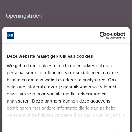
Openingstijden
Het museum is morgen open van 10.00 uur tot
17.00 uur.
Bekijk alle openingstijden.
Deze website maakt gebruik van cookies
Praktische links
We gebruiken cookies om inhoud en advertenties te
personaliseren, om functies voor sociale media aan te
Agenda
bieden en om ons websiteverkeer te analyseren. Ook
Route en parkeren
delen we informatie over je gebruik van onze site met
Nieuwsbrief
onze partners voor sociale media, adverteren en
Contact
analyseren. Deze partners kunnen deze gegevens
combineren met andere informatie die je aan ze hebt
verstrekt of ze hebben verzameld op basis van je gebruik
van hun diensten.
Volg ons