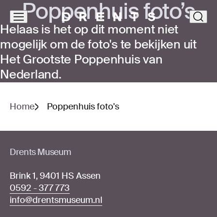
Pop­pen­huis foto’s
Navigatie
clos
Helaas is het op dit moment niet
overslaan
mogelijk om de foto's te bekijken uit
Het Grootste Poppenhuis van
Nederland.
Home
Poppenhuis foto's
Drents Museum
Brink 1, 9401 HS Assen
0592 - 377 773
info@drentsmuseum.nl