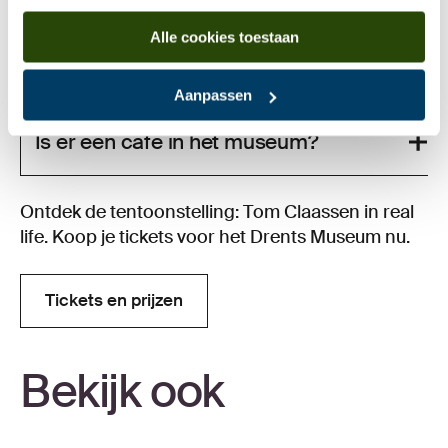
Alle cookies toestaan
Mag mijn hond mee in het museum?
Aanpassen
Is er een café in het museum?
Ontdek de tentoonstelling: Tom Claassen in real
life. Koop je tickets voor het Drents Museum nu.
Tickets en prijzen
Tickets en prijzen
Bekijk ook