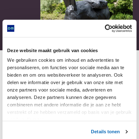
Deze website maakt gebruik van cookies
Bezoek
We gebruiken cookies om inhoud en advertenties te
personaliseren, om functies voor sociale media aan te
bieden en om ons websiteverkeer te analyseren. Ook
delen we informatie over je gebruik van onze site met
Is het museum goed toegankelijk
onze partners voor sociale media, adverteren en
voor mensen met een beperking?
analyseren. Deze partners kunnen deze gegevens
combineren met andere informatie die je aan ze hebt
verstrekt of ze hebben verzameld op basis van je gebruik
van hun diensten.
Welke tentoonstellingen zijn er nu te
zien?
Details tonen