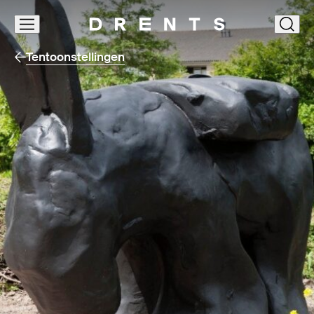
Navigatie
clos
overslaan
Tentoonstellingen