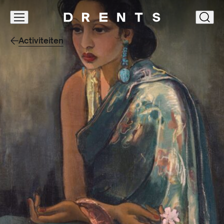
Navigatie
clos
overslaan
Activiteiten