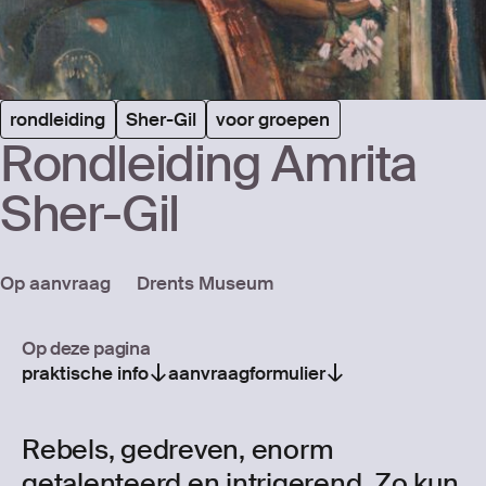
rondleiding
Sher-Gil
voor groepen
Rond­lei­ding Amrita
Sher-Gil
Op aanvraag
Drents Museum
Op deze pagina
praktische info
aanvraagformulier
Rebels, gedreven, enorm
getalenteerd en intrigerend. Zo kun