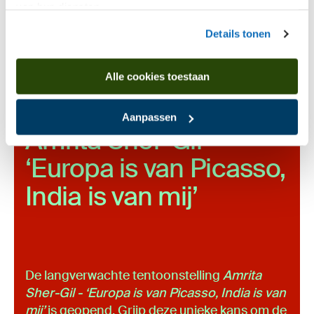
van hun diensten.
Details tonen
Alle cookies toestaan
Nu te zien
t/m 20 september 2026
Aanpassen
Amrita Sher-Gil
‘
Europa is van Picasso,
India is van mij’
De langverwachte tentoonstelling
Amrita
Sher-Gil - ‘Europa is van Picasso, India is van
mij’
is geopend. Grijp deze unieke kans om de