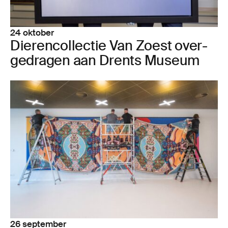
24 oktober
Die­ren­col­lec­tie Van Zoest over­
ge­dra­gen aan Drents Museum
26 september