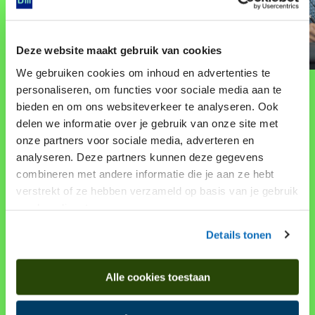
Deze website maakt gebruik van cookies
We gebruiken cookies om inhoud en advertenties te
personaliseren, om functies voor sociale media aan te
bieden en om ons websiteverkeer te analyseren. Ook
delen we informatie over je gebruik van onze site met
Gratis lezing
onze partners voor sociale media, adverteren en
Volg een van onze gratis lezingen over
analyseren. Deze partners kunnen deze gegevens
'Dacia – Rijk van goud en zilver' op zaterdag
combineren met andere informatie die je aan ze hebt
30 november en zondag 1 december 2024.
verstrekt of ze hebben verzameld op basis van je gebruik
Een van onze museumdocenten neemt je
van hun diensten.
mee in de geschiedenis van de Daciërs. Ze
Details tonen
vertellen hoe de verschillende culturen
samenkwamen én waarom het koninkrijk zo
belangrijk was voor de Romeinen.
Alle cookies toestaan