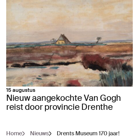
15 augustus
Nieuw aan­ge­koch­te Van Gogh
reist door pro­vin­cie Dren­the
Home
Nieuws
Drents Museum 170 jaar!