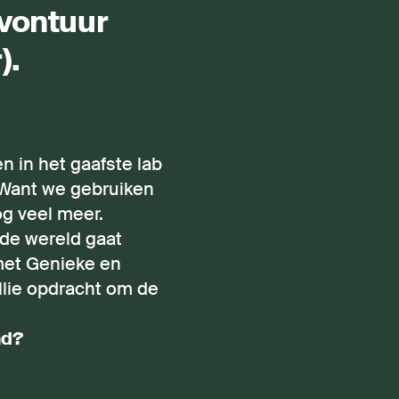
vontuur
).
n in het gaafste lab
. Want we gebruiken
og veel meer.
 de wereld gaat
met Genieke en
llie opdracht om de
nd?