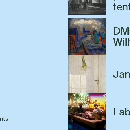
ten
DMs
Wil
Jan
Lab
nts