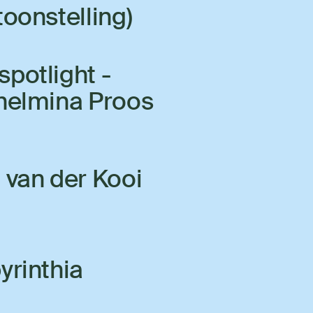
toonstelling)
potlight -
helmina Proos
 van der Kooi
yrinthia