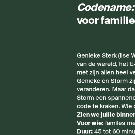
Codename:
voor familie
Genieke Sterk (Ilse 
van de wereld, het E
met zijn allen heel 
Genieke en Storm zij
veranderen. Maar da
Storm een spannende 
code te kraken. Wie 
Zien we jullie binn
Voor wie:
familes met
Duur:
45 tot 60 min