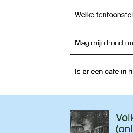
Welke tentoonstell
Mag mijn hond m
Is er een café in
Vol
(on