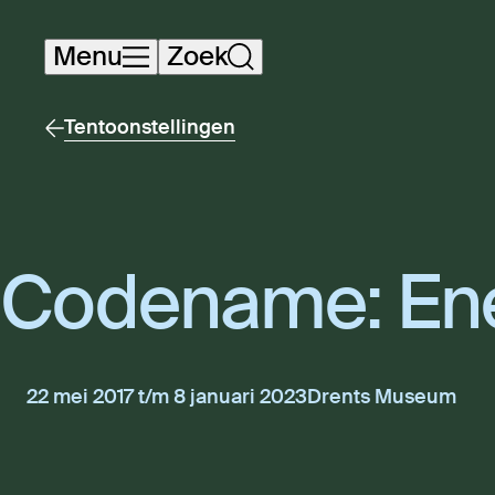
Navigatie
Menu
Zoek
overslaan
Tentoonstellingen
Code­na­me: Ene
22 mei 2017 t/m 8 januari 2023
Drents Museum