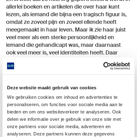
allerlei boeken en artikelen die over haar kunt
lezen, als iemand die bijna een tragisch figuur is,
omdat ze zoveel pijn en zoveel ellende heeft
meegemaakt in haar leven. Maar ik zie haar juist
veel meer als een sterke persoonlijkheid en
iemand die gehandicapt was, maar daarnaast
ook veel meer is, veel identiteiten heeft. Daar
herken ik mezelf ook wel in.
.
ELINE:
Ja en hoe die in elkaar vervlecht, heel
herkenbaar.
Deze website maakt gebruik van cookies
.
We gebruiken cookies om inhoud en advertenties te
En het is natuurlijk ook niet helemaal toeval dat wij
personaliseren, om functies voor sociale media aan te
tegen over elkaar zitten aan tafel deze podcast
bieden en om ons websiteverkeer te analyseren. Ook
op te nemen. Wat hebben wij samen met Frida?
delen we informatie over je gebruik van onze site met
Wat betekent Frida Kahlo voor ons?
onze partners voor sociale media, adverteren en
.
analyseren. Deze partners kunnen deze gegevens
XANDRA:
Ja, wat hebben wij samen met Frida?