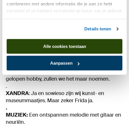
combineren met andere informatie die je aan ze hebt
Ik denk altijd als ik iets tegen kom in de media
verstrekt of ze hebben verzameld op basis van je gebruik
ofzo over Frida Kahlo, dan stuur ik jou dat en
van hun diensten.
andersom jij stuurt mij dat. Het is een
gezamenlijke liefde die we hebben.
Details tonen
.
We zijn ook al eerder naar een ander museum
Alle cookies toestaan
geweest in Nederland, waar werk van Frida Kahlo
hing, dus ja, ik denk een gezamenlijke liefde.
Aanpassen
.
ELINE:
Ja, het is een beetje een uit de hand
gelopen hobby, zullen we het maar noemen.
.
XANDRA
: Ja en sowieso zijn wij kunst- en
museummaatjes. Maar zeker Frida ja.
.
MUZIEK:
Een ontspannen melodie met gitaar en
neuriën.