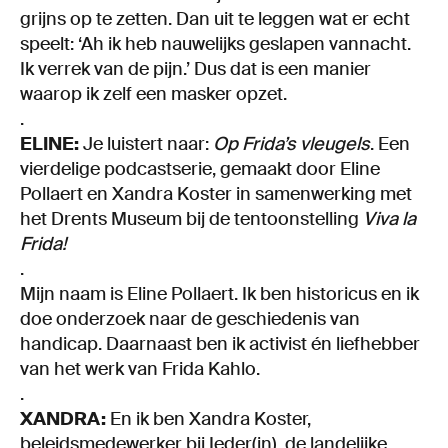
grijns op te zetten. Dan uit te leggen wat er echt
speelt: ‘Ah ik heb nauwelijks geslapen vannacht.
Ik verrek van de pijn.’ Dus dat is een manier
waarop ik zelf een masker opzet.
.
ELINE:
Je luistert naar:
Op Frida’s vleugels
. Een
vierdelige podcastserie, gemaakt door Eline
Pollaert en Xandra Koster in samenwerking met
het Drents Museum bij de tentoonstelling
Viva la
Frida!
.
Mijn naam is Eline Pollaert. Ik ben historicus en ik
doe onderzoek naar de geschiedenis van
handicap. Daarnaast ben ik activist én liefhebber
van het werk van Frida Kahlo.
.
XANDRA:
En ik ben Xandra Koster,
beleidsmedewerker bij Ieder(in), de landelijke