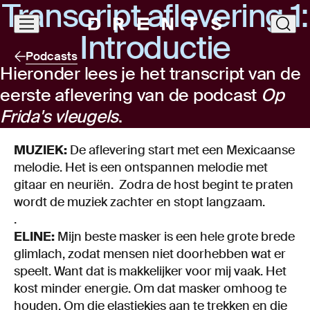
Trans­cript afle­ve­ring
1
:
Navigatie
clos
Intro­duc­tie
overslaan
Podcasts
Hieronder lees je het transcript van de
eerste aflevering van de podcast
Op
Frida's vleugels
.
MUZIEK:
De aflevering start met een Mexicaanse
melodie. Het is een ontspannen melodie met
gitaar en neuriën. Zodra de host begint te praten
wordt de muziek zachter en stopt langzaam.
.
ELINE:
Mijn beste masker is een hele grote brede
glimlach, zodat mensen niet doorhebben wat er
speelt. Want dat is makkelijker voor mij vaak. Het
kost minder energie. Om dat masker omhoog te
houden. Om die elastiekjes aan te trekken en die