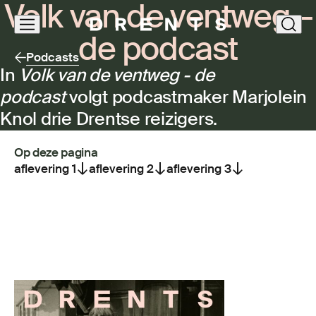
Volk van de ventweg –
Navigatie
clos
de pod­cast
overslaan
Podcasts
In
Volk van de ventweg - de
podcast
volgt podcastmaker Marjolein
Knol drie Drentse reizigers.
Op deze pagina
aflevering 1
aflevering 2
aflevering 3