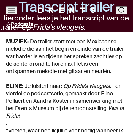
Trans­cript trai­ler
Navigatie
clos
Hieronder lees je het transcript van de
overslaan
Podcasts
trailer
Op Frida's vleugels
.
MUZIEK:
De trailer start met een Mexicaanse
melodie die aan het begin en einde van de trailer
wat harder is en tijdens het spreken zachtjes op
de achtergrond te horen is. Het is een
ontspannen melodie met gitaar en neuriën.
.
ELINE:
Je luistert naar:
Op Frida’s vleugels
. Een
vierdelige podcastserie, gemaakt door Eline
Pollaert en Xandra Koster in samenwerking met
het Drents Museum bij de tentoonstelling
Viva la
Frida!
.
“Voeten, waar heb ik jullie voor nodig wanneer ik