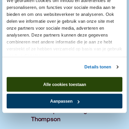
We gebruiken cookies om inhoud en advertenties te
Podcast: Op zoek naar Frida
personaliseren, om functies voor sociale media aan te
Kahlo in Mexico-Stad
bieden en om ons websiteverkeer te analyseren. Ook
delen we informatie over je gebruik van onze site met
onze partners voor sociale media, adverteren en
Transcript aflevering 1:
analyseren. Deze partners kunnen deze gegevens
Introductie
combineren met andere informatie die je aan ze hebt
verstrekt of ze hebben verzameld op basis van je gebruik
Transcript aflevering 3: Nimo
van hun diensten.
Hersi
Details tonen
Transcript aflevering 2: Agnes van
Alle cookies toestaan
Wijnen
Aanpassen
Transcript aflevering 4: Mira
Thompson