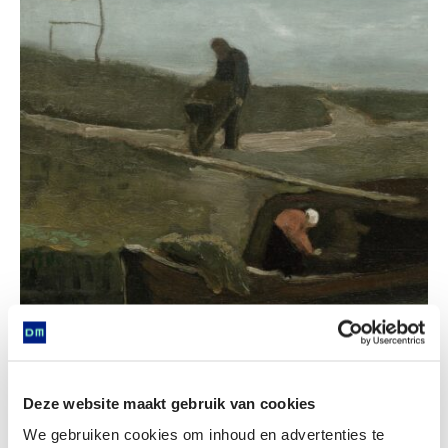
programma op maat
voor groepen
Van Gogh
Deze website maakt gebruik van cookies
Op aanvraag
We gebruiken cookies om inhoud en advertenties te