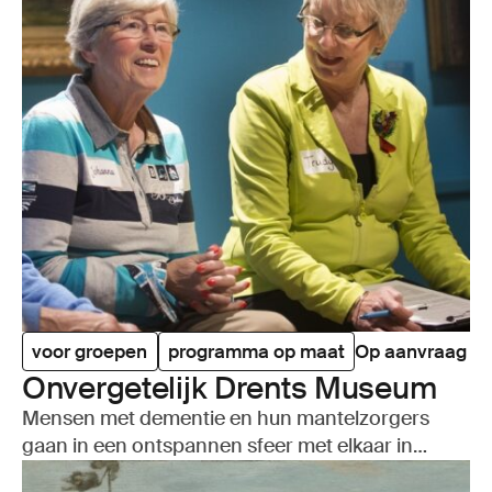
voor groepen
programma op maat
Op aanvraag
Onver­ge­te­lijk Drents Museum
Mensen met dementie en hun mantelzorgers
gaan in een ontspannen sfeer met elkaar in
gesprek over wat ze zien.