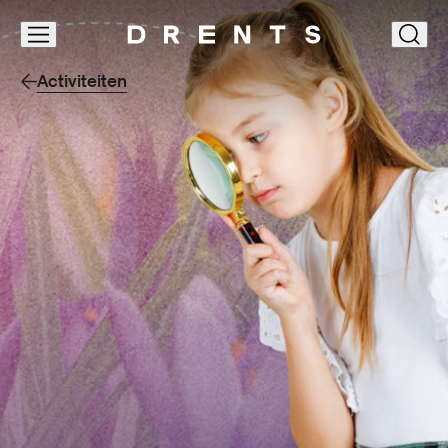
Navigatie
clos
overslaan
Activiteiten