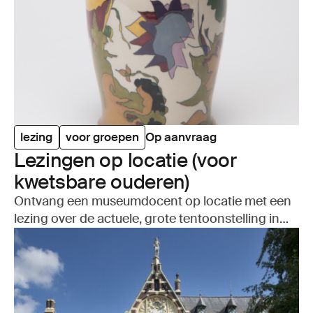
lezing
voor groepen
Op aanvraag
Lezin­gen op loca­tie (voor
kwets­ba­re oude­ren)
Ontvang een museumdocent op locatie met een
lezing over de actuele, grote tentoonstelling in
het museum.