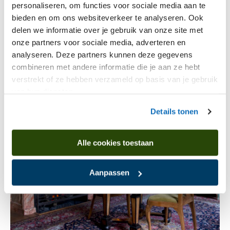
Kunst maakt de mens (voor
personaliseren, om functies voor sociale media aan te
oude­ren)
bieden en om ons websiteverkeer te analyseren. Ook
delen we informatie over je gebruik van onze site met
Van Gogh-workshop speciaal voor ouderen (70+)
onze partners voor sociale media, adverteren en
analyseren. Deze partners kunnen deze gegevens
combineren met andere informatie die je aan ze hebt
verstrekt of ze hebben verzameld op basis van je gebruik
van hun diensten.
Details tonen
Alle cookies toestaan
Aanpassen