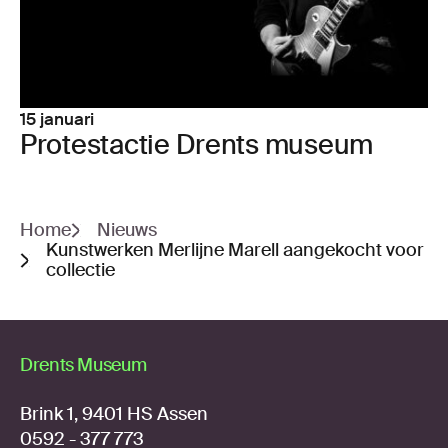
15 januari
Pro­test­ac­tie Drents museum
Home
Nieuws
Kunstwerken Merlijne Marell aangekocht voor
collectie
Drents Museum
Brink 1, 9401 HS Assen
0592 - 377 773