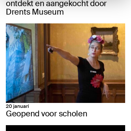
ont­dekt en aan­ge­kocht door
Drents Museum
20 januari
Geo­pend voor scho­len