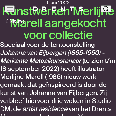
1 juni 2022
Kunst­wer­ken Mer­lij­ne
Navigatie
clos
overslaan
Marell aan­ge­kocht
Nieuws
voor col­lec­tie
Speciaal voor de tentoonstelling
Johanna van Eijbergen (1865-1950) -
Markante Metaalkunstenaar
(te zien t/m
18 september 2022) heeft illustrator
Merlijne Marell (1986) nieuw werk
gemaakt dat geïnspireerd is door de
kunst van Johanna van Eijbergen. Zij
verbleef hiervoor drie weken in Studio
DM, de
artist residence
van het Drents