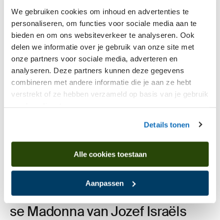
13 mei
We gebruiken cookies om inhoud en advertenties te
Suc­ces­vol­le samen­wer­king Van­
personaliseren, om functies voor sociale media aan te
boeij­en, Drents Museum en
ICO
bieden en om ons websiteverkeer te analyseren. Ook
in pro­ject Frida dicht­bij
delen we informatie over je gebruik van onze site met
onze partners voor sociale media, adverteren en
analyseren. Deze partners kunnen deze gegevens
combineren met andere informatie die je aan ze hebt
verstrekt of ze hebben verzameld op basis van je gebruik
van hun diensten.
Details tonen
Alle cookies toestaan
Aanpassen
24 februari
Onbe­ken­de voor­stu­die de Drent­
se Madon­na van Jozef Isra­ëls